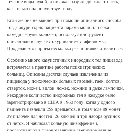
течение воды рукой, и пиявка сразу же должна отпасть,
как только она почувствует воду.
Если же она не выйдет при помощи описанного способа,
тогда окури горло пациента парами мочи или сока
камеди ферулы вонючей, используя инструмент,
описанный в случае с окуриванием стафилломы.
Проделай этот прием несколько раз, и пиявка отвалится».
Особенно много казуистичных инородных тел пищевода
встречается в практике работы психиатрических
больниц. Описаны десятки случаев извлечения из
пищевода у психических больных гвоздей, гаек, болтов,
отверток, ножей, вилок, ложек, ножниц и даже лампочки.
Рекордное количество инородных тел в желудке было
зарегистрировано в США в 1960 году, когда у одного
пациента извлекли 258 предметов, в том числе 88 монет,
39 пилочек для ногтей, 26 ключей и три набора бусинок
от четок. Я наблюдал больную шизофренией,
проглотившую в хлебном мякише свернутое лезвие