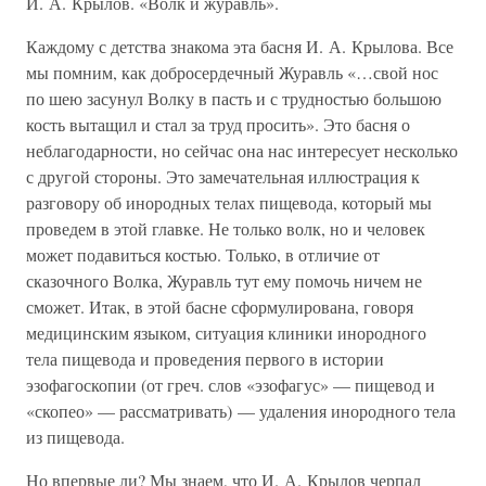
И. А. Крылов. «Волк и журавль».
Каждому с детства знакома эта басня И. А. Крылова. Все
мы помним, как добросердечный Журавль «…свой нос
по шею засунул Волку в пасть и с трудностью большою
кость вытащил и стал за труд просить». Это басня о
неблагодарности, но сейчас она нас интересует несколько
с другой стороны. Это замечательная иллюстрация к
разговору об инородных телах пищевода, который мы
проведем в этой главке. Не только волк, но и человек
может подавиться костью. Только, в отличие от
сказочного Волка, Журавль тут ему помочь ничем не
сможет. Итак, в этой басне сформулирована, говоря
медицинским языком, ситуация клиники инородного
тела пищевода и проведения первого в истории
эзофагоскопии (от греч. слов «эзофагус» — пищевод и
«скопео» — рассматривать) — удаления инородного тела
из пищевода.
Но впервые ли? Мы знаем, что И. А. Крылов черпал