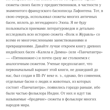
сюжеты своих басен у предшественников, в частности у
знаменитого французского баснописца Лафонтена. Тот, в
свою очередь, использовал сюжеты многих античных
басен, вплоть до легендарного Эзопа. Я не буду
пользоваться приемами литературоведов и детально
исследовать всю историю сюжета «Волк и Журавль» со
всеми ее многочисленными заимствованиями и
превращениями. Давайте лучше откроем книгу древних
индийских басен «Калила и Димна» (или «Панчатантра»
— «Пятикнижие») и почти сразу же столкнемся с
аналогичным сюжетом. Ученые предполагают, что
первоначальный вариант этой книги, не дошедший до
нас, был создан в III–IV веке н. э., однако, без сомнения,
отдельные басни о людях и животных, из которых
состоит «Панчатантра», появились гораздо раньше, ибо
были частью фольклора Индии. От них и идут так
называемые «бродячие» сюжеты в фольклоре многих
народов мира.