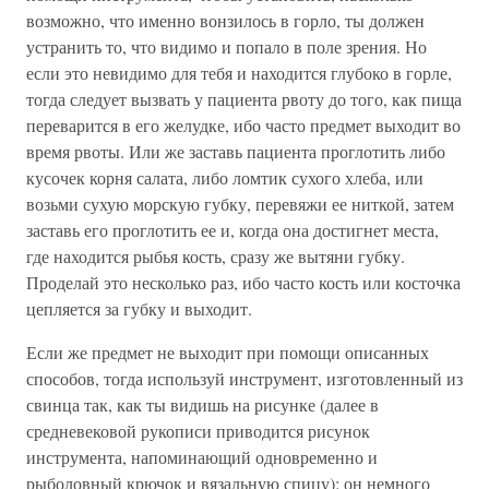
возможно, что именно вонзилось в горло, ты должен
устранить то, что видимо и попало в поле зрения. Но
если это невидимо для тебя и находится глубоко в горле,
тогда следует вызвать у пациента рвоту до того, как пища
переварится в его желудке, ибо часто предмет выходит во
время рвоты. Или же заставь пациента проглотить либо
кусочек корня салата, либо ломтик сухого хлеба, или
возьми сухую морскую губку, перевяжи ее ниткой, затем
заставь его проглотить ее и, когда она достигнет места,
где находится рыбья кость, сразу же вытяни губку.
Проделай это несколько раз, ибо часто кость или косточка
цепляется за губку и выходит.
Если же предмет не выходит при помощи описанных
способов, тогда используй инструмент, изготовленный из
свинца так, как ты видишь на рисунке (далее в
средневековой рукописи приводится рисунок
инструмента, напоминающий одновременно и
рыболовный крючок и вязальную спицу): он немного