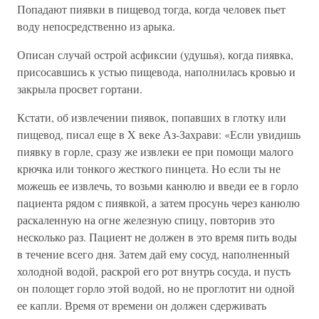
Попадают пиявки в пищевод тогда, когда человек пьет
воду непосредственно из арыка.
Описан случай острой асфиксии (удушья), когда пиявка,
присосавшись к устью пищевода, наполнилась кровью и
закрыла просвет гортани.
Кстати, об извлечении пиявок, попавших в глотку или
пищевод, писал еще в X веке Аз-Захрави: «Если увидишь
пиявку в горле, сразу же извлеки ее при помощи малого
крючка или тонкого жесткого пинцета. Но если ты не
можешь ее извлечь, то возьми канюлю и введи ее в горло
пациента рядом с пиявкой, а затем просунь через канюлю
раскаленную на огне железную спицу, повторив это
несколько раз. Пациент не должен в это время пить воды
в течение всего дня. Затем дай ему сосуд, наполненный
холодной водой, раскрой его рот внутрь сосуда, и пусть
он полощет горло этой водой, но не проглотит ни одной
ее капли. Время от времени он должен сдерживать