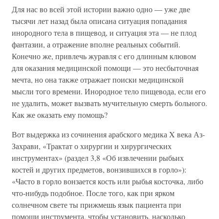
Для нас во всей этой истории важно одно — уже две
тысячи лет назад была описана ситуация попадания
инородного тела в пищевод, и ситуация эта — не плод
фантазии, а отражение вполне реальных событий.
Конечно же, привлечь журавля с его длинным клювом
для оказания медицинской помощи — это несбыточная
мечта, но она также отражает поиски медицинской
мысли того времени. Инородное тело пищевода, если его
не удалить, может вызвать мучительную смерть больного.
Как же оказать ему помощь?
Вот выдержка из сочинения арабского медика X века Аз-
Захрави, «Трактат о хирургии и хирургических
инструментах» (раздел 3,8 «Об извлечении рыбьих
костей и других предметов, вонзившихся в горло»):
«Часто в горло вонзается кость или рыбья косточка, либо
что-нибудь подобное. После того, как при ярком
солнечном свете ты прижмешь язык пациента при
помощи инструмента, чтобы установить, насколько