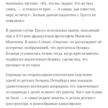
маленьких лягушат. «Ну, что вы, мадам! Это же был
самец, — успокоил ее врач. — А самцы, как известно,
икру не мечут». Больше данная пациентка у Труссо не
появлялась.
В данном случае Труссо использовал прием, описанный
еще в XVI веке французским философом Мишелем
Монтенем. В книге I своих «Опытов» он рассказывает об
истеричке, вообразившей, что проглотила булавку.
Больная успокоилась только тогда, когда врач незаметно
подбросил аналогичную булавку, сделав вид, что
вытащил ее из горла.
Однажды на оториноларингологическом отделении
одной из детских больниц Петербурга мне показали
удивительную коллекцию инородных тел, извлеченных
из пищевода у детей за много лет работы. Чего там только
не было — и самые редкие монеты, и детали детского
конструктора, и разнообразные канцелярские