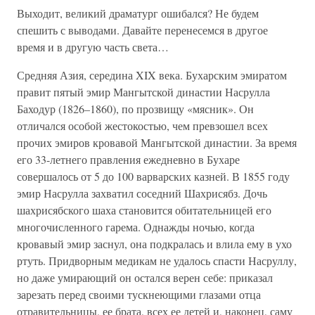
Выходит, великий драматург ошибался? Не будем
спешить с выводами. Давайте перенесемся в другое
время и в другую часть света…
Средняя Азия, середина XIX века. Бухарским эмиратом
правит пятый эмир Мангытской династии Насрулла
Баходур (1826–1860), по прозвищу «мясник». Он
отличался особой жестокостью, чем превзошел всех
прочих эмиров кровавой Мангытской династии. За время
его 33-летнего правления ежедневно в Бухаре
совершалось от 5 до 100 варварских казней. В 1855 году
эмир Насрулла захватил соседний Шахрисябз. Дочь
шахрисябского шаха становится обитательницей его
многочисленного гарема. Однажды ночью, когда
кровавый эмир заснул, она подкралась и влила ему в ухо
ртуть. Придворным медикам не удалось спасти Насруллу,
но даже умирающий он остался верен себе: приказал
зарезать перед своими тускнеющими глазами отца
отравительницы, ее брата, всех ее детей и, наконец, саму