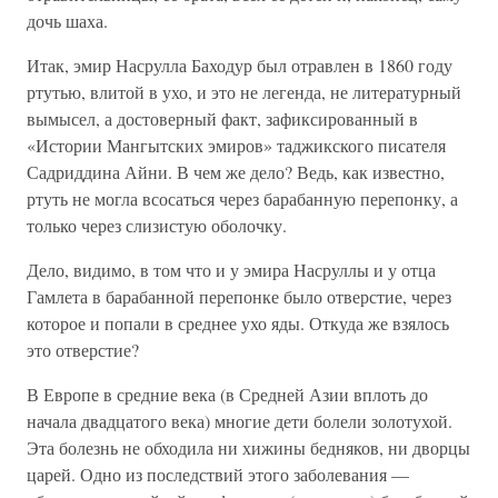
дочь шаха.
Итак, эмир Насрулла Баходур был отравлен в 1860 году
ртутью, влитой в ухо, и это не легенда, не литературный
вымысел, а достоверный факт, зафиксированный в
«Истории Мангытских эмиров» таджикского писателя
Садриддина Айни. В чем же дело? Ведь, как известно,
ртуть не могла всосаться через барабанную перепонку, а
только через слизистую оболочку.
Дело, видимо, в том что и у эмира Насруллы и у отца
Гамлета в барабанной перепонке было отверстие, через
которое и попали в среднее ухо яды. Откуда же взялось
это отверстие?
В Европе в средние века (в Средней Азии вплоть до
начала двадцатого века) многие дети болели золотухой.
Эта болезнь не обходила ни хижины бедняков, ни дворцы
царей. Одно из последствий этого заболевания —