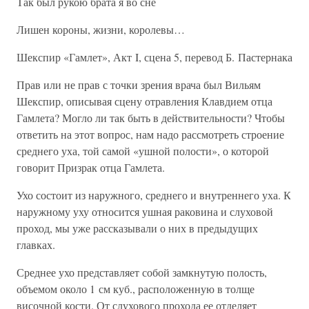
Так был рукою брата я во сне
Лишен короны, жизни, королевы…
Шекспир «Гамлет», Акт I, сцена 5, перевод Б. Пастернака
Прав или не прав с точки зрения врача был Вильям
Шекспир, описывая сцену отравления Клавдием отца
Гамлета? Могло ли так быть в действительности? Чтобы
ответить на этот вопрос, нам надо рассмотреть строение
среднего уха, той самой «ушной полости», о которой
говорит Призрак отца Гамлета.
Ухо состоит из наружного, среднего и внутреннего уха. К
наружному уху относится ушная раковина и слуховой
проход, мы уже рассказывали о них в предыдущих
главках.
Среднее ухо представляет собой замкнутую полость,
объемом около 1 см куб., расположенную в толще
височной кости. От слухового прохода ее отделяет