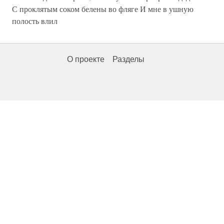
С проклятым соком белены во фляге И мне в ушную
полость влил
О проекте
Разделы