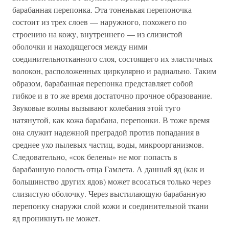
барабанная перепонка. Эта тоненькая перепоночка
состоит из трех слоев — наружного, похожего по
строению на кожу, внутреннего — из слизистой
оболочки и находящегося между ними
соединительнотканного слоя, состоящего их эластичных
волокон, расположенных циркулярно и радиально. Таким
образом, барабанная перепонка представляет собой
гибкое и в то же время достаточно прочное образование.
Звуковые волны вызывают колебания этой туго
натянутой, как кожа барабана, перепонки. В тоже время
она служит надежной преградой против попадания в
среднее ухо пылевых частиц, воды, микроорганизмов.
Следовательно, «сок белены» не мог попасть в
барабанную полость отца Гамлета. А данный яд (как и
большинство других ядов) может всосаться только через
слизистую оболочку. Через выстилающую барабанную
перепонку снаружи слой кожи и соединительной ткани
яд проникнуть не может.