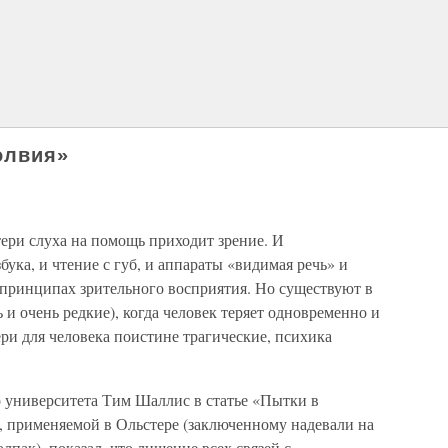
олвия»
ери слуха на помощь приходит зрение. И
бука, и чтение с губ, и аппараты «видимая речь» и
 принципах зрительного восприятия. Но существуют в
ь и очень редкие), когда человек теряет одновременно и
ери для человека поистине трагические, психика
 университета Тим Шаллис в статье «Пытки в
, применяемой в Ольстере (заключенному надевали на
пак), показал, что лишение всех связей с