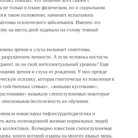
 не только в плане физическом, но и социальном.
я в таком положении, начинает испытывать
мптомы психического заболевания. Именно это
ному на шесть дней надевали на голову темный
овека зрения и слуха вызывает симптомы,
с разрушением личности. А если человека постигла
охранит ли он свой интеллектуальный уровень? Еще
еющими зрения и слуха от рождения. У них прежде
ческую психику, которая генетически из поколения в
 в собственных семьях», «живыми кусочками»,
астениями» называли слепоглухонемых некоторые
, обосновывая бесполезность их обучения.
возникла новая наука тифлосурдопедагогика и
ть жить полнокровной жизнью нормальных людей.
 коллективах. Всемирно известная слепоглухонемая
дова, книги которой изданы на многих языках мира,