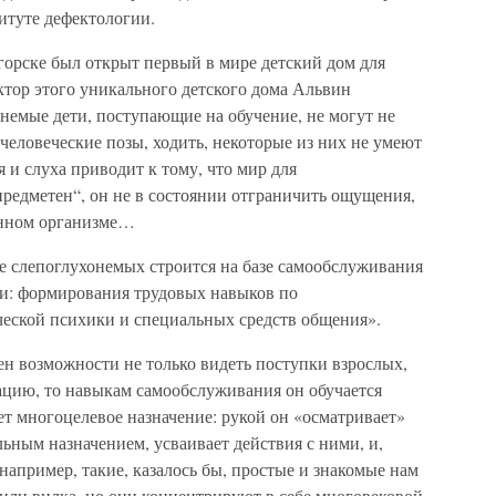
итуте дефектологии.
горске был открыт первый в мире детский дом для
ктор этого уникального детского дома Альвин
емые дети, поступающие на обучение, не могут не
 человеческие позы, ходить, некоторые из них не умеют
и слуха приводит к тому, что мир для
предметен“, он не в состоянии отграничить ощущения,
енном организме…
е слепоглухонемых строится на базе самообслуживания
чи: формирования трудовых навыков по
еской психики и специальных средств общения».
ен возможности не только видеть поступки взрослых,
ацию, то навыкам самообслуживания он обучается
ет многоцелевое назначение: рукой он «осматривает»
ьным назначением, усваивает действия с ними, и,
например, такие, казалось бы, простые и знакомые нам
 или вилка, но они концентрируют в себе многовековой