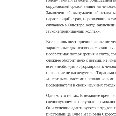
окружающей средой влияет на человека
Заключенный, вынужденный оставатьс
нарастающий страх, переходящий в си
случалось в Ольстере, когда заключен
звуконепроницаемый колпак».
Всего лишь шестидневное лишение чел
характерные для психозов, связанных 
необратимая потеря зрения и слуха, с
сложнее обстоит дело с детьми, не им
всего необходимо сформировать челове
поколение не наследуется. «Тиранами
«инертными массами», «подвижными р
исследователи в своих научных трудах
Однако это не так. В недавнее время 
слепоглухонемые получили возможнос
Они успешно адаптируются в трудовых
писательница Ольга Ивановна Скорохо