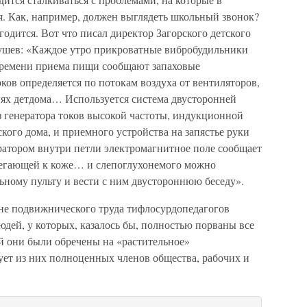
 Как, например, должен выглядеть школьный звонок?
годится. Вот что писал директор Загорского детского
ушев: «Каждое утро прикроватные вибробудильники
времени приема пищи сообщают запаховые
ков определяется по потокам воздуха от вентиляторов,
ях детдома… Используется система двусторонней
з генератора токов высокой частоты, индукционной
ого дома, и приемного устройства на запястье руки
ратором внутри петли электромагнитное поле сообщает
егающей к коже… и слепоглухонемого можно
ному пульту и вести с ним двустороннюю беседу».
не подвижнического труда тифлосурдопедагогов
юдей, у которых, казалось бы, полностью порваны все
й они были обречены на «растительное»
ует из них полноценных членов общества, рабочих и