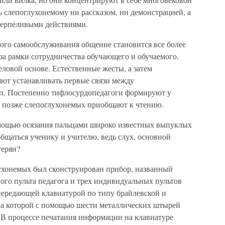
ь слепоглухонемому ни рассказом, ни демонстрацией, а
терпеливыми действиями.
го самообслуживания общение становится все более
за рамки сотрудничества обучающего и обучаемого.
еловой основе. Естественные жесты, а затем
яют устанавливать первые связи между
п. Постепенно тифлосурдопедагоги формируют у
о позже слепоглухонемых приобщают к чтению.
омощью осязания пальцами широко известных выпуклых
бщаться ученику и учителю, ведь слух, основной
терян?
лухонемых был сконструирован прибор, названный
ного пульта педагога и трех индивидуальных пультов
передающей клавиатурой по типу брайлевской и
на которой с помощью шести металлических штырей
 В процессе печатания информации на клавиатуре