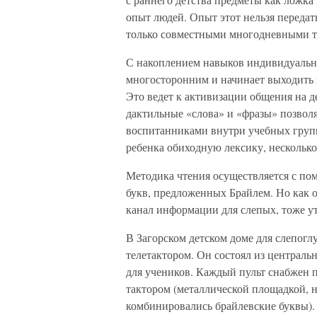
опыт людей. Опыт этот нельзя передат
только совместными многодневными 
С накоплением навыков индивидуально
многосторонним и начинает выходить 
Это ведет к активизации общения на д
дактильные «слова» и «фразы» позвол
воспитанниками внутри учебных груп
ребенка обиходную лексику, нескольк
Методика чтения осуществляется с п
букв, предложенных Брайлем. Но как о
канал информации для слепых, тоже у
В Загорском детском доме для слепог
телетактором. Он состоял из централь
для учеников. Каждый пульт снабжен 
тактором (металлической площадкой, 
комбинировались брайлевские буквы).