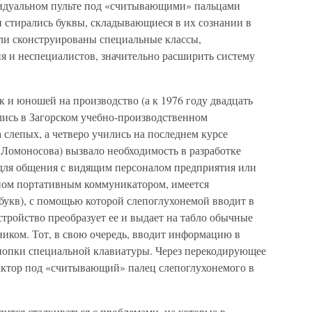
видуальном пульте под «считывающими» пальцами
и стирались буквы, складывающиеся в их сознании в
ли сконструированы специальные классы,
я и неспециалистов, значительно расширить систему
 и юношей на производство (а к 1976 году двадцать
лись в Загорском учебно-производственном
слепых, а четверо учились на последнем курсе
 Ломоносова) вызвало необходимость в разработке
для общения с видящим персоналом предприятия или
нном портативным коммуникатором, имеется
букв), с помощью которой слепоглухонемой вводит в
ройство преобразует ее и выдает на табло обычные
иком. Тот, в свою очередь, вводит информацию в
нопки специальной клавиатуры. Через перекодирующее
актор под «считывающий» палец слепоглухонемого в
ится сталкиваться с проблемами, на которые в