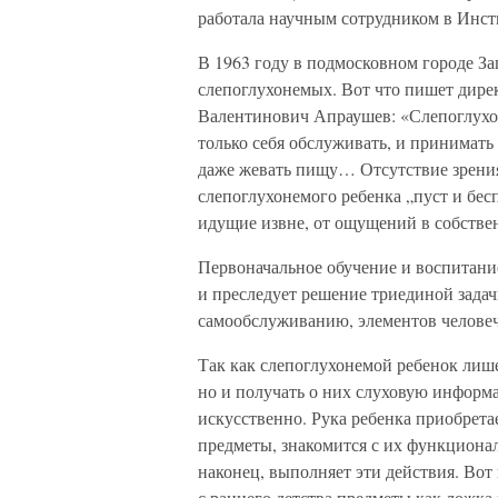
работала научным сотрудником в Инст
В 1963 году в подмосковном городе За
слепоглухонемых. Вот что пишет дире
Валентинович Апраушев: «Слепоглухон
только себя обслуживать, и принимать
даже жевать пищу… Отсутствие зрения 
слепоглухонемого ребенка „пуст и бес
идущие извне, от ощущений в собств
Первоначальное обучение и воспитани
и преследует решение триединой зада
самообслуживанию, элементов человеч
Так как слепоглухонемой ребенок лиш
но и получать о них слуховую информ
искусственно. Рука ребенка приобрета
предметы, знакомится с их функционал
наконец, выполняет эти действия. Вот 
с раннего детства предметы как ложка