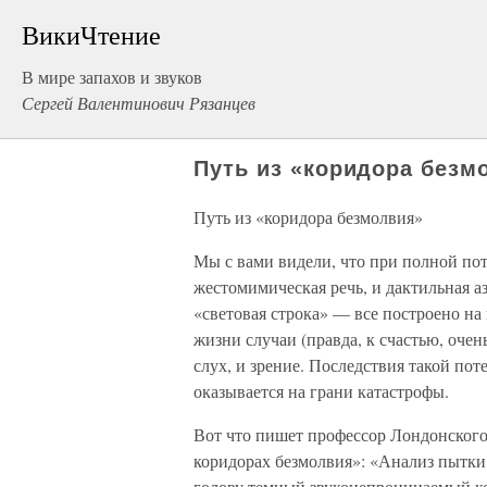
ВикиЧтение
В мире запахов и звуков
Сергей Валентинович Рязанцев
Путь из «коридора безм
Путь из «коридора безмолвия»
Мы с вами видели, что при полной пот
жестомимическая речь, и дактильная аз
«световая строка» — все построено на
жизни случаи (правда, к счастью, очен
слух, и зрение. Последствия такой пот
оказывается на грани катастрофы.
Вот что пишет профессор Лондонского
коридорах безмолвия»: «Анализ пытки
голову темный звуконепроницаемый кол