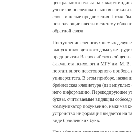
центрального пульта на каждом инди
учеников последовательно возникали 
слова и целые предложения. Позже бы
позволяющие ввести в систему общени
обратной связи.
Поступление слепоглухонемых девушек
выпускников детского дома уже труди
предприятии Всероссийского общества 
факультета психологии МГУ им. М. В.
портативного переговорного прибора 
университета. В этом приборе, назва
брайлевская клавиатура (из выпуклых 
него информацию. Перекодирующее уст
буквы, считываемые видящим собеседн
коммуникатор побуквенно, нажимая к
устройство информация выдается на т
виде брайлевских букв.
При обучении слепоглухонемых приход