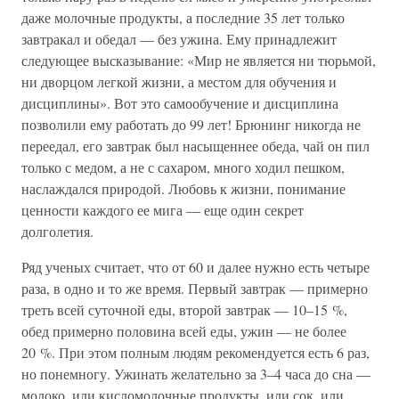
даже молочные продукты, а последние 35 лет только
завтракал и обедал — без ужина. Ему принадлежит
следующее высказывание: «Мир не является ни тюрьмой,
ни дворцом легкой жизни, а местом для обучения и
дисциплины». Вот это самообучение и дисциплина
позволили ему работать до 99 лет! Брюнинг никогда не
переедал, его завтрак был насыщеннее обеда, чай он пил
только с медом, а не с сахаром, много ходил пешком,
наслаждался природой. Любовь к жизни, понимание
ценности каждого ее мига — еще один секрет
долголетия.
Ряд ученых считает, что от 60 и далее нужно есть четыре
раза, в одно и то же время. Первый завтрак — примерно
треть всей суточной еды, второй завтрак — 10–15 %,
обед примерно половина всей еды, ужин — не более
20 %. При этом полным людям рекомендуется есть 6 раз,
но понемногу. Ужинать желательно за 3–4 часа до сна —
молоко, или кисломолочные продукты, или сок, или