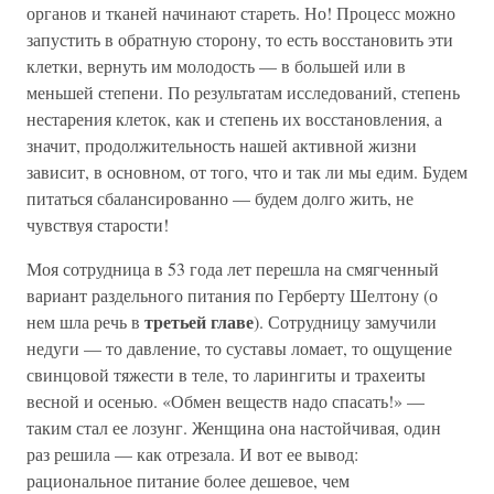
органов и тканей начинают стареть. Но! Процесс можно
запустить в обратную сторону, то есть восстановить эти
клетки, вернуть им молодость — в большей или в
меньшей степени. По результатам исследований, степень
нестарения клеток, как и степень их восстановления, а
значит, продолжительность нашей активной жизни
зависит, в основном, от того, что и так ли мы едим. Будем
питаться сбалансированно — будем долго жить, не
чувствуя старости!
Моя сотрудница в 53 года лет перешла на смягченный
вариант раздельного питания по Герберту Шелтону (о
третьей главе
нем шла речь в
). Сотрудницу замучили
недуги — то давление, то суставы ломает, то ощущение
свинцовой тяжести в теле, то ларингиты и трахеиты
весной и осенью. «Обмен веществ надо спасать!» —
таким стал ее лозунг. Женщина она настойчивая, один
раз решила — как отрезала. И вот ее вывод:
рациональное питание более дешевое, чем