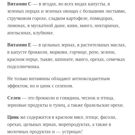
Витамин С
— в ягодах, во всех видах капусты, в
зеленых перцах и зеленых овощах с большими листьями,
стручковом горохе, сладком картофеле, помидорах,
лимонах, в мускатной дыне, киви, манго, нектаринах,
апельсинах, клубнике.
Витамин Е
— в цельных зернах, в растительных маслах,
в капусте брокколи, моркови, горчице, репе, зелени,
красном перце, тыкве, шпинате, манго, орехах, семечках
подсолнечника.
Не только витамины обладают антиоксидантным
эффектом, но и цинк с селеном.
Селен
— это брокколи и говядина, чеснок и птица,
зерновые продукты и тунец, а также бразильские орехи.
Цинк
же содержится в красном мясе, птице, фасоли,
орехах, цельных зернах, морепродуктах, а также в
молочных продуктах и — устрицах!