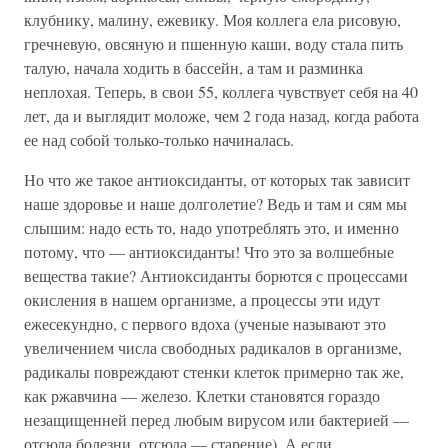
клубнику, малину, ежевику. Моя коллега ела рисовую,
гречневую, овсяную и пшенную каши, воду стала пить
талую, начала ходить в бассейн, а там и разминка
неплохая. Теперь, в свои 55, коллега чувствует себя на 40
лет, да и выглядит моложе, чем 2 года назад, когда работа
ее над собой только-только начиналась.
Но что же такое антиоксиданты, от которых так зависит
наше здоровье и наше долголетие? Ведь и там и сям мы
слышим: надо есть то, надо употреблять это, и именно
потому, что — антиоксиданты! Что это за волшебные
вещества такие? Антиоксиданты борются с процессами
окисления в нашем организме, а процессы эти идут
ежесекундно, с первого вдоха (ученые называют это
увеличением числа свободных радикалов в организме,
радикалы повреждают стенки клеток примерно так же,
как ржавчина — железо. Клетки становятся гораздо
незащищенней перед любым вирусом или бактерией —
отсюда болезни, отсюда — старение). А если