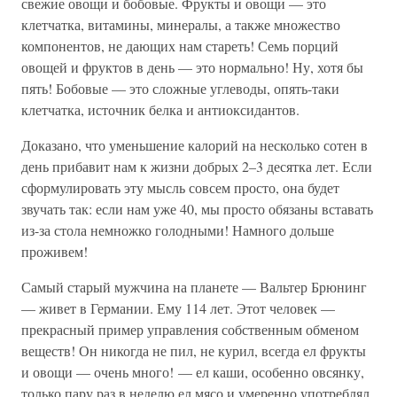
свежие овощи и бобовые. Фрукты и овощи — это
клетчатка, витамины, минералы, а также множество
компонентов, не дающих нам стареть! Семь порций
овощей и фруктов в день — это нормально! Ну, хотя бы
пять! Бобовые — это сложные углеводы, опять-таки
клетчатка, источник белка и антиоксидантов.
Доказано, что уменьшение калорий на несколько сотен в
день прибавит нам к жизни добрых 2–3 десятка лет. Если
сформулировать эту мысль совсем просто, она будет
звучать так: если нам уже 40, мы просто обязаны вставать
из-за стола немножко голодными! Намного дольше
проживем!
Самый старый мужчина на планете — Вальтер Брюнинг
— живет в Германии. Ему 114 лет. Этот человек —
прекрасный пример управления собственным обменом
веществ! Он никогда не пил, не курил, всегда ел фрукты
и овощи — очень много! — ел каши, особенно овсянку,
только пару раз в неделю ел мясо и умеренно употреблял