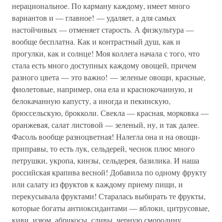
нерациональное. По карману каждому, имеет много
вариантов и — главное! — удаляет, а для самых
настойчивых — отменяет старость. А физкультура —
вообще бесплатна. Как и контрастный душ, как и
прогулки, как и солнце! Моя коллега начала с того, что
стала есть много доступных каждому овощей, причем
разного цвета — это важно! — зеленые овощи, красные,
фиолетовые, например, она ела и краснокочанную, и
белокачанную капусту, а иногда и пекинскую,
брюссельскую, брокколи. Свекла — красная, морковка —
оранжевая, салат листовой — зеленый, ну, и так далее.
Фасоль вообще разноцветная! Налегла она и на овощи-
приправы, то есть лук, сельдерей, чеснок плюс много
петрушки, укропа, кинзы, сельдерея, базилика. И наша
российская крапива весной! Добавила по одному фрукту
или салату из фруктов к каждому приему пищи, и
перекусывала фруктами! Старалась выбирать те фрукты,
которые богаты антиоксидантами — яблоки, цитрусовые,
киви, изюм, абрикосы, сливы, черную смородину,