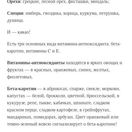
Орехи
: грецкие, лесной орех, фисташки, миндаль;
Специи
: имбирь, гвоздика, корица, куркума, петрушка,
душица.
И — какао!
Есть три основных вида витамина-антиоксиданта: бета-
каротин, витамины C и E.
Витамины-антиоксиданты
находятся в ярких овощах и
фруктах — в красных, оранжевых, синих, желтых,
фиолетовых.
Бета-каротин
— в абрикосах, спарже, свекле, моркови,
капустах — белой, брокколи, цветной, брюссельской, в
кукурузе, репе, тыкве, кабачках, шпинате, сладком
красном перце, сладком картофеле, в грейпфрутах,
мандаринах, помидорах, арбузах. Цвет оранжевый или
темно-зеленый вовсю сигнализирует о бета-каротине!