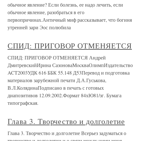
обычное явление? Если болезнь, ее надо лечить, если
обычное явление, разобраться в его
первопричинах.Античный миф рассказывает, что богиня
утренней зари Эос полюбила
СПИД: ПРИГОВОР ОТМЕНЯЕТСЯ
СПИД: ПРИГОВОР ОТМЕНЯЕТСЯ Андрей
ДмитревскийИрина СазоноваMocквaОлимпИздательство
ACT2003УДК 616 ББК 55.148 Д53Перевод и подготовка
материалов зарубежной печати Д.А.Гуськова,
В.Л.КолядинаПодписано в печать с готовых
диапозитивов 12.09.2002.Формат 84хЮ81/зг. Бумага
типографская.
Глава 3. Творчество и долголетие
Глава 3. Творчество и долголетие Всерьез задуматься о
творчестве и долголетии и о связи между ними меня