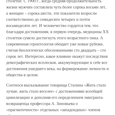
столетие. С 1900 г., когда средняя продолжительность
жизни мужчин составляла чуть более сорока восьми лет,
а женщин – сорока шести, эти показатели возросли
соответственно до семидесяти четырех и почти
восьмидесяти лет. И человечество гордится тем, что
благодаря достижениям, в первую очередь, медицины ХХ
столетия сумело достигнуть этого возрастного пика. А
современная геронтология обещает уже новые рубежи,
считая биологически обоснованными сто двадцать – сто
сорок лет. Интересно, какое влияние окажут последствия
демографических всплесков, аккумулирующие в себе все
достижения ушедшего века, на формирование личности и
общества в целом.
Соотнося высказывание товарища Сталина «Жить стало
лучше, жить стало веселее» с достижениями всеобщей
цивилизации и дополняя его определением эмигранта-
возвращенца профессора А. Зиновьева о
«прагматичности» отдельных «западоидных» членов