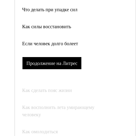
Что делать при упадке сил
Как силы восстановить
Если человек долго болеет
Продолжение на Литрес
Как сделать пояс жизни
Как восполнить лета умирающему
человеку
Как омолодиться