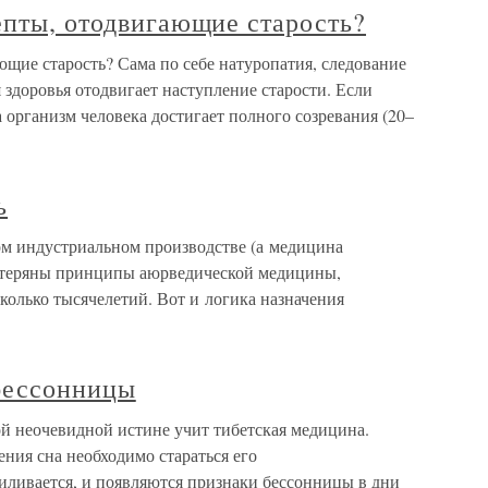
епты, отодвигающие старость?
ющие старость? Сама по себе натуропатия, следование
здоровья отодвигает наступление старости. Если
а организм человека достигает полного созревания (20–
ь
ом индустриальном производстве (а медицина
потеряны принципы аюрведической медицины,
колько тысячелетий. Вот и логика назначения
 бессонницы
ой неочевидной истине учит тибетская медицина.
ния сна необходимо стараться его
иливается, и появляются признаки бессонницы в дни