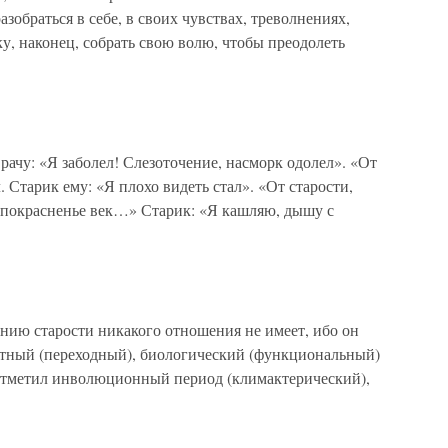
зобраться в себе, в своих чувствах, треволнениях,
у, наконец, собрать свою волю, чтобы преодолеть
рачу: «Я заболел! Слезоточение, насморк одолел». «От
. Старик ему: «Я плохо видеть стал». «От старости,
и покрасненье век…» Старик: «Я кашляю, дышу с
лению старости никакого отношения не имеет, ибо он
атный (переходный), биологический (функциональный)
отметил инволюционный период (климактерический),