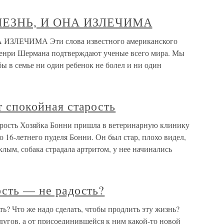
ЛЕЗНЬ, И ОНА ИЗЛЕЧИМА
ЗЛЕЧИМА Эти слова известного американского
Генри Шермана подтверждают ученые всего мира. Мы
бы в семье ни один ребенок не болел и ни один
т спокойная старость
тарость Хозяйка Бонни пришла в ветеринарную клинику
о 16-летнего пуделя Бонни. Он был стар, плохо видел,
ым, собака страдала артритом, у нее начинались
ость — не радость?
сть? Что же надо сделать, чтобы продлить эту жизнь?
дугов, а от присоединившейся к ним какой-то новой