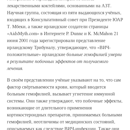
лекарственными коктейлями, основанными на АЗТ.
Научная группа, состоящая из пяти выдающихся учёных,
входящих в Консультативный совет при Президенте ЮАР
Т. Мбеки, а также ирландские создатели страницы
«AidsMyth.com» в Интернете P. Dunne и К. McMahon 21
июня 2001 года зарегистрировали представление
ирландскому Трибуналу, утверждающее, что «ВИЧ-
положительные» ирландские
больные гемофилией умерли
в результате побочных эффектов от получаемого
лечения.
В своём представлении учёные указывают на то, что сам
фактор свёртываемости крови, который вводится
больным гемофилией, вызывает угнетение иммунной
системы. Они также утверждают, что побочные эффекты,
возникающие от длительного применения
кортикостероидных препаратов, принимаемых больными
гемофилией, неотличимы от медицинских состояний,
описываемых как следствие ВИЧ-инфекции. Также они