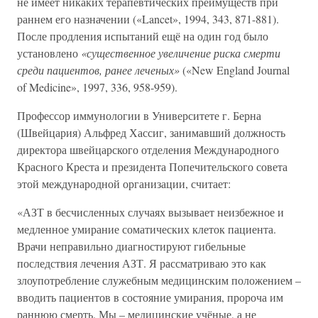
не имеет никаких терапевтических преимуществ при
раннем его назначении («Lancet», 1994, 343, 871-881).
После продления испытаний ещё на один год было
установлено
«существенное увеличение риска смерти
среди пациентов, ранее леченых»
(«New England Journal
of Medicine», 1997, 336, 958-959).
Профессор иммунологии в Университете г. Берна
(Швейцария) Альфред Хассиг, занимавший должность
директора швейцарского отделения Международного
Красного Креста и президента Попечительского совета
этой международной организации, считает:
«АЗТ в бесчисленных случаях вызывает неизбежное и
медленное умирание соматических клеток пациента.
Врачи неправильно диагностируют гибельные
последствия лечения АЗТ. Я рассматриваю это как
злоупотребление служебным медицинским положением –
вводить пациентов в состояние умирания, пророча им
раннюю смерть. Мы – медицинские учёные, а не