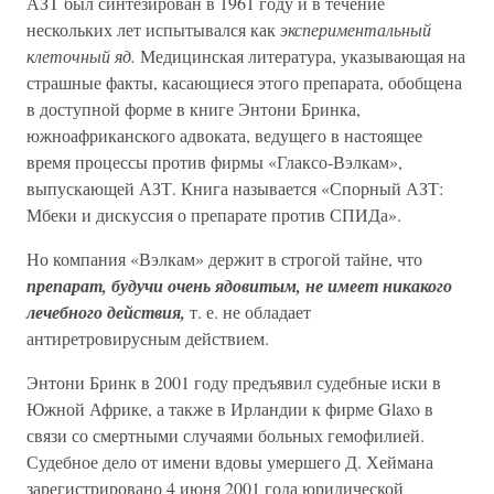
АЗТ был синтезирован в 1961 году и в течение
нескольких лет испытывался как
экспериментальный
клеточный яд.
Медицинская литература, указывающая на
страшные факты, касающиеся этого препарата, обобщена
в доступной форме в книге Энтони Бринка,
южноафриканского адвоката, ведущего в настоящее
время процессы против фирмы «Глаксо-Вэлкам»,
выпускающей АЗТ. Книга называется «Спорный АЗТ:
Мбеки и дискуссия о препарате против СПИДа».
Но компания «Вэлкам» держит в строгой тайне, что
препарат, будучи очень ядовитым, не имеет никакого
лечебного действия,
т. е. не обладает
антиретровирусным действием.
Энтони Бринк в 2001 году предъявил судебные иски в
Южной Африке, а также в Ирландии к фирме Glaxo в
связи со смертными случаями больных гемофилией.
Судебное дело от имени вдовы умершего Д. Хеймана
зарегистрировано 4 июня 2001 года юридической